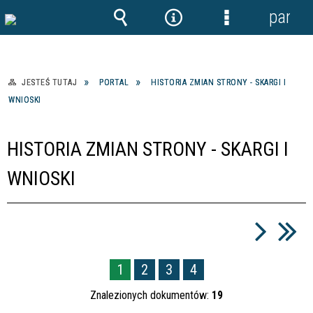
panel
Wyszukiwarka
Narzędzia
Menu
szczegółowe
JESTEŚ TUTAJ
PORTAL
HISTORIA ZMIAN STRONY - SKARGI I
WNIOSKI
HISTORIA ZMIAN STRONY - SKARGI I
WNIOSKI
1
2
3
4
Znalezionych dokumentów:
19