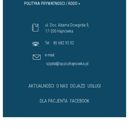
POLITYKA PRYWATNOSCI / RODO »
ul. Doc. Adama Dowgirda 9,
17-200 Hajnówka
Tel.:
85 682 92 02
e-mail:
szpital@spzozhajnowka.pl
AKTUALNOŚCI
O NAS
DOJAZD
USŁUGI
DLA PACJENTA
FACEBOOK